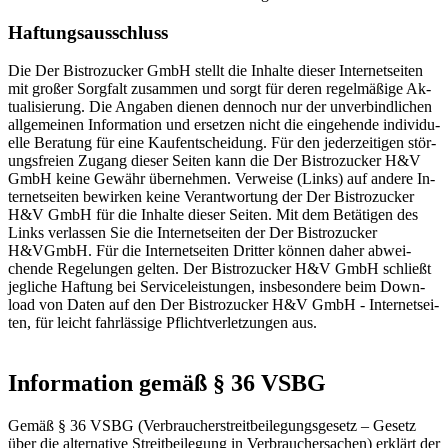
Haf­tungs­aus­schluss
Die Der Bi­s­tro­zu­cker GmbH stellt die In­hal­te die­ser In­ter­net­sei­ten
mit gro­ßer Sorg­falt zu­sam­men und sorgt für de­ren re­gel­mä­ß­i­ge Ak­
tua­li­sie­rung. Die An­ga­ben die­nen den­noch nur der un­ver­bind­li­chen
all­ge­mei­nen In­for­ma­ti­on und er­set­zen nicht die ein­ge­hen­de in­di­vi­du­
el­le Be­ra­tung für ei­ne Kau­f­ent­schei­dung. Für den je­der­zei­ti­gen stör­
ungs­f­rei­en Zu­gang die­ser Sei­ten kann die Der Bi­s­tro­zu­cker H&V
GmbH kei­ne Ge­währ über­neh­men. Ver­wei­se (Links) auf an­de­re In­
ter­net­sei­ten be­wir­ken kei­ne Ver­ant­wor­tung der Der Bi­s­tro­zu­cker
H&V GmbH für die In­hal­te die­ser Sei­ten. Mit dem Be­tä­ti­gen des
Links ver­las­sen Sie die In­ter­net­sei­ten der Der Bi­s­tro­zu­cker
H&VGmbH. Für die In­ter­net­sei­ten Drit­ter kön­nen da­her ab­wei­
chen­de Re­ge­lun­gen gel­ten. Der Bi­s­tro­zu­cker H&V GmbH sch­ließt
je­g­li­che Haf­tung bei Ser­vice­leis­tun­gen, ins­be­son­de­re beim Down­
load von Da­ten auf den Der Bi­s­tro­zu­cker H&V GmbH - In­ter­net­sei­
ten, für leicht fahr­läs­si­ge Pf­licht­ver­let­zun­gen aus.
Information gemäß § 36 VSBG
Gemäß § 36 VSBG (Verbraucherstreitbeilegungsgesetz – Gesetz
über die alternative Streitbeilegung in Verbrauchersachen) erklärt der