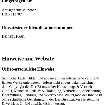
Eingetragen am
Amts­ge­richts Mün­chen
HRB 113707
Umsatzsteuer-Identifikationsnummer
DE 181216661
Hinweise zur Website
Urheberrechtliche Hinweise
Sämt­li­che Tex­te, Bil­der und an­de­re auf der In­ter­net­sei­te ver­öf­f­ent­
lich­ten Wer­ke un­ter­lie­gen - so­fern nicht an­ders ge­kenn­zeich­net -
dem Co­py­right der Der Bi­s­tro­zu­cker Her­stel­lungs & Ver­triebs
GmbH, Mün­chen. Je­de Ver­viel­fäl­ti­gung, Ver­b­rei­tung, Spei­che­rung,
Über­mitt­lung, Sen­dung und Wie­der- bzw. Wei­ter­ga­be der In­hal­te ist
oh­ne schrift­li­che Ge­neh­mi­gung der Der Bi­s­tro­zu­cker Her­stel­lungs
& Ver­triebs GmbH aus­drück­lich un­ter­sagt.