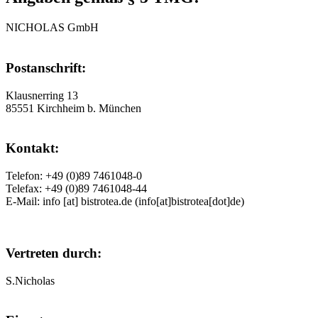
NICHOLAS GmbH
Postanschrift:
Klausnerring 13
85551 Kirchheim b. München
Kontakt:
Telefon: +49 (0)89 7461048-0
Telefax: +49 (0)89 7461048-44
E-Mail:
info
[at]
bistrotea.de
(info[at]bistrotea[dot]de)
Vertreten durch:
S.Ni­cho­las